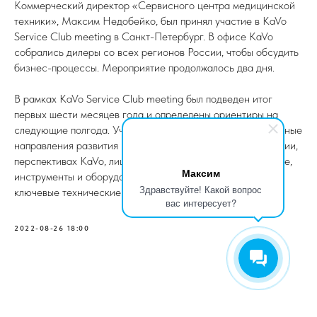
Коммерческий директор «Сервисного центра медицинской
техники», Максим Недобейко, был принял участие в KaVo
Service Club meeting в Санкт-Петербург. В офисе KaVo
собрались дилеры со всех регионов России, чтобы обсудить
бизнес-процессы. Мероприятие продолжалось два дня.
В рамках KaVo Service Club meeting был подведен итог
первых шести месяцев года и определены ориентиры на
следующие полгода. Участники встречи обсуждали основные
направления развития и структурные изменения в компании,
перспективах KaVo, лицензирование, новости BU и Service,
Максим
инструменты и оборудование, новые продукты, разбирали
Здравствуйте! Какой вопрос
ключевые технические вопросы TU.
вас интересует?
2022-08-26 18:00